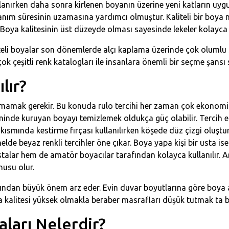
gulanırken daha sonra kirlenen boyanın üzerine yeni katların uy
lanım süresinin uzamasına yardımcı olmuştur. Kaliteli bir boya 
ya kalitesinin üst düzeyde olması sayesinde lekeler kolayca s
teli boyalar son dönemlerde alçı kaplama üzerinde çok olumlu 
çok çeşitli renk katalogları ile insanlara önemli bir seçme şansı
lır?
kmamak gerekir. Bu konuda rulo tercihi her zaman çok ekonomik
inde kuruyan boyayı temizlemek oldukça güç olabilir. Tercih 
kısmında kestirme fırçası kullanılırken köşede düz çizgi oluşt
nelde beyaz renkli tercihler öne çıkar. Boya yapa kişi bir usta
stalar hem de amatör boyacılar tarafından kolayca kullanılır.
nusu olur.
ından büyük önem arz eder. Evin duvar boyutlarına göre boya a
ya kalitesi yüksek olmakla beraber masrafları düşük tutmak ta
ları Nelerdir?