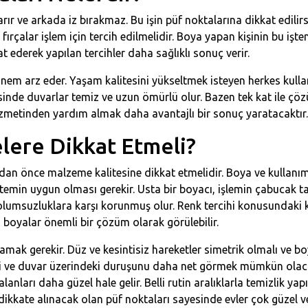
arır ve arkada iz bırakmaz. Bu işin püf noktalarına dikkat edili
i fırçalar işlem için tercih edilmelidir. Boya yapan kişinin bu iş
t ederek yapılan tercihler daha sağlıklı sonuç verir.
n önem arz eder. Yaşam kalitesini yükseltmek isteyen herkes kul
ayesinde duvarlar temiz ve uzun ömürlü olur. Bazen tek kat ile çö
 hizmetinden yardım almak daha avantajlı bir sonuç yaratacaktır.
lere Dikkat Etmeli?
dan önce malzeme kalitesine dikkat etmelidir. Boya ve kullanım a
temin uygun olması gerekir. Usta bir boyacı, işlemin çabucak t
olumsuzluklara karşı korunmuş olur. Renk tercihi konusundaki ka
 boyalar önemli bir çözüm olarak görülebilir.
amak gerekir. Düz ve kesintisiz hareketler simetrik olmalı ve 
i ve duvar üzerindeki duruşunu daha net görmek mümkün olacak
nları daha güzel hale gelir. Belli rutin aralıklarla temizlik y
ate alınacak olan püf noktaları sayesinde evler çok güzel ve ışıl