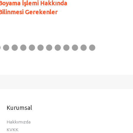
Boyama İşlemi Hakkında
Dış Cep
Bilinmesi Gerekenler
Nelerdi
Kurumsal
Hakkımızda
KVKK