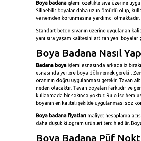
Boya badana
işlemi özellikle sıva üzerine uy
Silinebilir boyalar daha uzun ömürlü olup, kul
ve nemden korunmasına yardımcı olmaktadır. Bo
Standart beton sıvanın üzerine uygulanan kali
yanı sıra yaşam kalitesini artıran yeni boyalar 
Boya Badana Nasıl Yapı
Badana boya
işlemi esnasında arkada iz bıra
esnasında yerlere boya dökmemek gerekir. Zem
oranının doğru uygulanması gerekir. Tavan alt 
neden olacaktır. Tavan boyaları farklıdır ve ge
kullanmada bir sakınca yoktur. Rulo ise hem u
boyanın en kaliteli şekilde uygulanması söz ko
Boya badana fiyatları
maliyet hesaplama açıs
daha düşük kilogram ürünleri tercih edilir. Bo
Boya Badana Püf Nokta