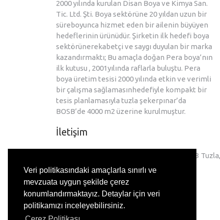
2000 yılında kurulan Disan Boya ve Kimya San.
Tic. Ltd. Şti. Boya sektörüne 20 yıldan uzun bir
süreboyunca hizmet eden bir ailenin büyüyen
hedeflerinin ürünüdür. Şirketin ilk hedefi boya
sektörünerekabetçi ve saygı duyulan bir marka
kazandırmaktı; Bu amaçla doğan Pera boya’nın
ilk kutusu , 2001yılında raflarla buluştu. Pera
boya üretim tesisi 2000 yılında etkin ve verimli
bir çalışma sağlamasınhedefiyle kompakt bir
tesis planlamasıyla tuzla şekerpınar’da
BOSB’de 4000 m2 üzerine kurulmuştur.
İletişim
Birlik OSB Tem Yan Yol 1.Cad. 4.Sk. No.3 Tuzla
Veri politikasındaki amaçlarla sınırlı ve
+90 216 593 00 10
mevzuata uygun şekilde çerez
konumlandırmaktayız. Detaylar için veri
info@disanboya.com
politikamızı inceleyebilirsiniz.
Çerez Politikası.