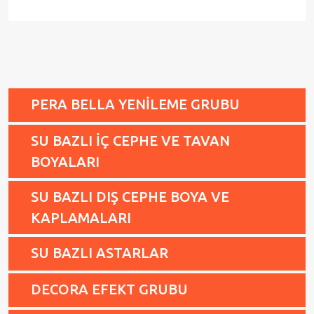
PERA BELLA YENİLEME GRUBU
SU BAZLI İÇ CEPHE VE TAVAN
BOYALARI
SU BAZLI DIŞ CEPHE BOYA VE
KAPLAMALARI
SU BAZLI ASTARLAR
DECORA EFEKT GRUBU