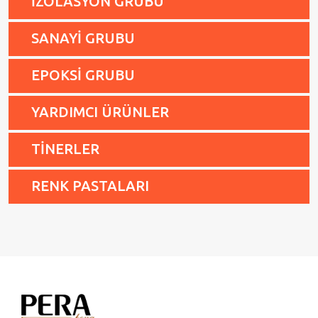
İZOLASYON GRUBU
SANAYİ GRUBU
EPOKSİ GRUBU
YARDIMCI ÜRÜNLER
TİNERLER
RENK PASTALARI