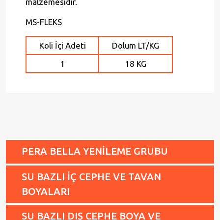
malzemesidir.
MS-FLEKS
Koli İçi Adeti
Dolum LT/KG
1
18 KG
PERA BELLA YENİLEME GRUBU
SU BAZLI İÇ CEPHE VE TAVAN
BOYALARI
SU BAZLI DIŞ CEPHE BOYA VE