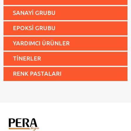
SANAYİ GRUBU
EPOKSİ GRUBU
YARDIMCI ÜRÜNLER
TİNERLER
RENK PASTALARI