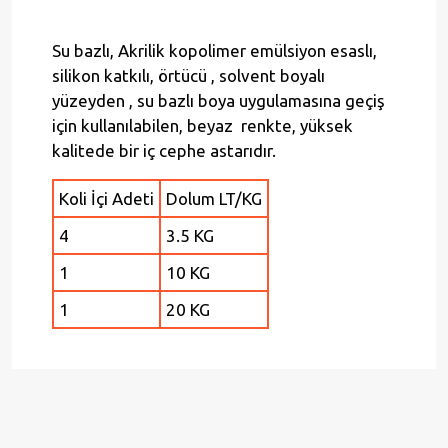
Su bazlı, Akrilik kopolimer emülsiyon esaslı,
silikon katkılı, örtücü , solvent boyalı
yüzeyden , su bazlı boya uygulamasına geçiş
için kullanılabilen, beyaz renkte, yüksek
kalitede bir iç cephe astarıdır.
Koli İçi Adeti
Dolum LT/KG
4
3.5 KG
1
10 KG
1
20 KG