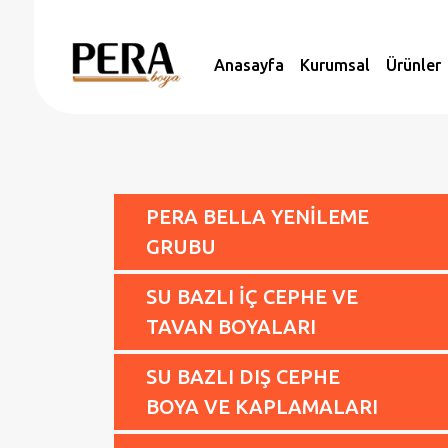
Anasayfa
Kurumsal
Ürünler
PERA BELLA YENİLEME
GRUBU
SU BAZLI İÇ CEPHE VE
TAVAN BOYALARI
SU BAZLI DIŞ CEPHE
BOYA VE KAPLAMALARI