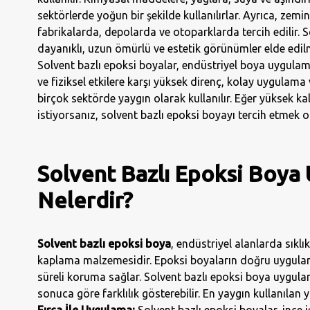
sektörlerde yoğun bir şekilde kullanılırlar. Ayrıca, zem
fabrikalarda, depolarda ve otoparklarda tercih edilir. 
dayanıklı, uzun ömürlü ve estetik görünümler elde edilm
Solvent bazlı epoksi boyalar, endüstriyel boya uygulam
ve fiziksel etkilere karşı yüksek direnç, kolay uygulama
birçok sektörde yaygın olarak kullanılır. Eğer yüksek kal
istiyorsanız, solvent bazlı epoksi boyayı tercih etmek 
Solvent Bazlı Epoksi Boya
Nelerdir?
Solvent bazlı epoksi boya
, endüstriyel alanlarda sıklı
kaplama malzemesidir. Epoksi boyaların doğru uygulanm
süreli koruma sağlar. Solvent bazlı epoksi boya uygula
sonuca göre farklılık gösterebilir. En yaygın kullanılan 
Fırça İle Uygulama:
Solvent bazlı epoksi boyalar, ince iş