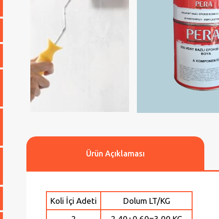
Ürün Açıklaması
Koli İçi Adeti
Dolum LT/KG
2
2,40+0,60=3,00 KG