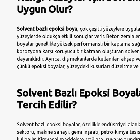
Uygun Olur?
Solvent bazlı epoksi boya
, çok çeşitli yüzeylere uygul
yüzeylerde oldukça etkili sonuçlar verir. Beton zeminler
boyalar genellikle yüksek performanslı bir kaplama sağl
korozyona karşı koruyucu bir katman oluşturan solvent 
dayanıklıdır. Ayrıca, dış mekanlarda kullanılan ahşap v
çünkü epoksi boyalar, yüzeydeki kusurları düzeltme ve 
Solvent Bazlı Epoksi Boya
Tercih Edilir?
Solvent bazlı epoksi boyalar, özellikle endüstriyel alan
sektörü, makine sanayi, gemi inşaatı, petro-kimya tesis
kullanılır. Kimyasal maddelere, yağlara, suya ve aşındırıc