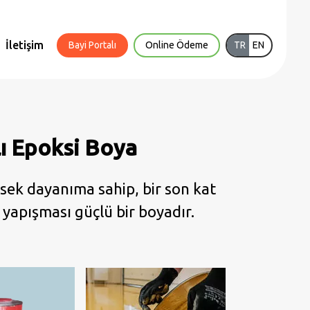
İletişim
Bayi Portalı
Online Ödeme
TR
EN
lı Epoksi Boya
üksek dayanıma sahip, bir son kat
 yapışması güçlü bir boyadır.