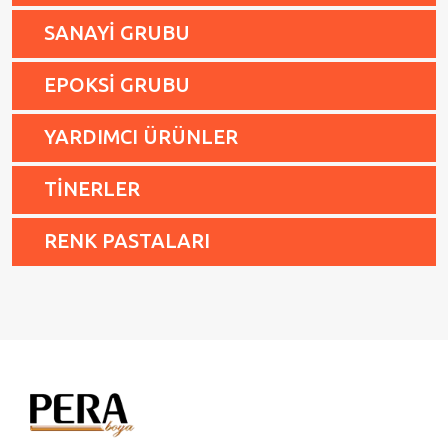
SANAYİ GRUBU
EPOKSİ GRUBU
YARDIMCI ÜRÜNLER
TİNERLER
RENK PASTALARI