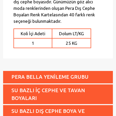
dış cephe boyasıdır. Günümüzün göz alıcı
moda renklerinden oluşan Pera Dış Cephe
Boyaları Renk Kartelasından 40 farklı renk
seçeneği bulunmaktadır.
Koli İçi Adeti
Dolum LT/KG
1
25 KG
PERA BELLA YENİLEME GRUBU
SU BAZLI İÇ CEPHE VE TAVAN
BOYALARI
SU BAZLI DIŞ CEPHE BOYA VE