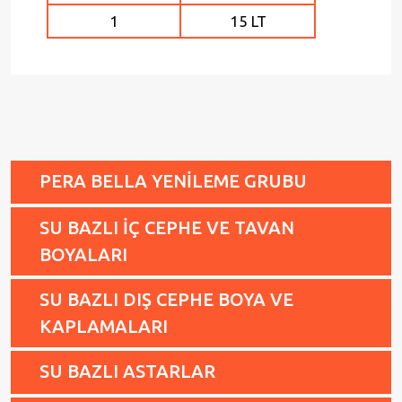
1
15 LT
PERA BELLA YENİLEME GRUBU
SU BAZLI İÇ CEPHE VE TAVAN
BOYALARI
SU BAZLI DIŞ CEPHE BOYA VE
KAPLAMALARI
SU BAZLI ASTARLAR