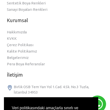
Sentetik Boya Renkleri
Sanayi Boyaları Renkleri
Kurumsal
Hakkımızda
KVKK
Çerez Politikası
Kalite Politikamız
Belgelerimiz
Pera Boya Referanslar
İletişim
Birlik OSB Tem Yan Yol 1.Cad. 4.Sk. No.3 Tuzla,
İstanbul 34953
+90 216 593 00 10
Veri politikasındaki amaçlarla sınırlı ve