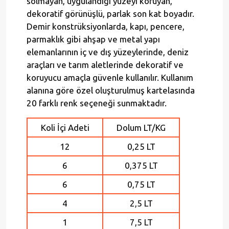
solmayan, uygulandığı yüzeyi koruyan,
dekoratif görünüşlü, parlak son kat boyadır.
Demir konstrüksiyonlarda, kapı, pencere,
parmaklık gibi ahşap ve metal yapı
elemanlarının iç ve dış yüzeylerinde, deniz
araçları ve tarım aletlerinde dekoratif ve
koruyucu amaçla güvenle kullanılır. Kullanım
alanına göre özel oluşturulmuş kartelasında
20 farklı renk seçeneği sunmaktadır.
Koli İçi Adeti
Dolum LT/KG
12
0,25 LT
6
0,375 LT
6
0,75 LT
4
2,5 LT
1
7,5 LT