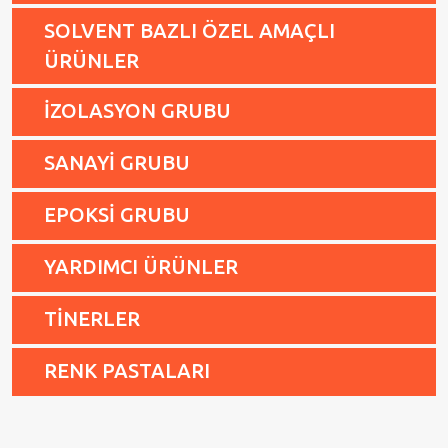
SOLVENT BAZLI ÖZEL AMAÇLI
ÜRÜNLER
İZOLASYON GRUBU
SANAYİ GRUBU
EPOKSİ GRUBU
YARDIMCI ÜRÜNLER
TİNERLER
RENK PASTALARI