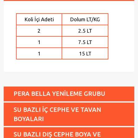
Koli İçi Adeti
Dolum LT/KG
2
2.5 LT
1
7.5 LT
1
15 LT
PERA BELLA YENİLEME GRUBU
SU BAZLI İÇ CEPHE VE TAVAN
BOYALARI
SU BAZLI DIŞ CEPHE BOYA VE