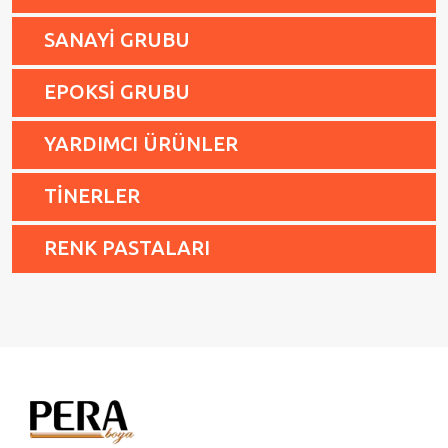
SANAYİ GRUBU
EPOKSİ GRUBU
YARDIMCI ÜRÜNLER
TİNERLER
RENK PASTALARI