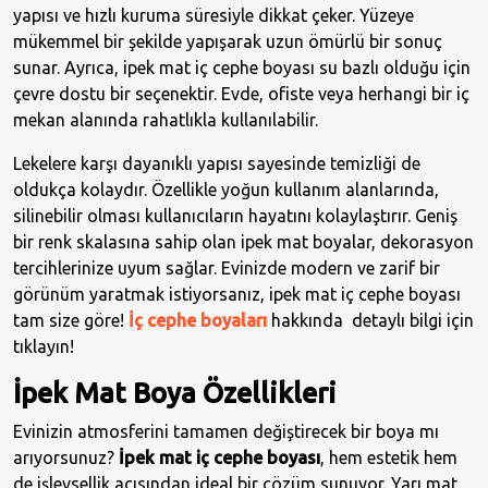
yapısı ve hızlı kuruma süresiyle dikkat çeker. Yüzeye
mükemmel bir şekilde yapışarak uzun ömürlü bir sonuç
sunar. Ayrıca, ipek mat iç cephe boyası su bazlı olduğu için
çevre dostu bir seçenektir. Evde, ofiste veya herhangi bir iç
mekan alanında rahatlıkla kullanılabilir.
Lekelere karşı dayanıklı yapısı sayesinde temizliği de
oldukça kolaydır. Özellikle yoğun kullanım alanlarında,
silinebilir olması kullanıcıların hayatını kolaylaştırır. Geniş
bir renk skalasına sahip olan ipek mat boyalar, dekorasyon
tercihlerinize uyum sağlar. Evinizde modern ve zarif bir
görünüm yaratmak istiyorsanız, ipek mat iç cephe boyası
tam size göre!
İç cephe boyaları
hakkında detaylı bilgi için
tıklayın!
İpek Mat Boya Özellikleri
Evinizin atmosferini tamamen değiştirecek bir boya mı
arıyorsunuz?
İpek mat iç cephe boyası
, hem estetik hem
de işlevsellik açısından ideal bir çözüm sunuyor. Yarı mat