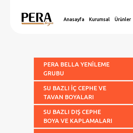
Anasayfa
Kurumsal
Ürünler
PERA BELLA YENİLEME
GRUBU
SU BAZLI İÇ CEPHE VE
TAVAN BOYALARI
SU BAZLI DIŞ CEPHE
BOYA VE KAPLAMALARI