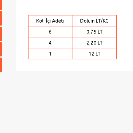
Koli İçi Adeti
Dolum LT/KG
6
0,75 LT
4
2,20 LT
1
12 LT