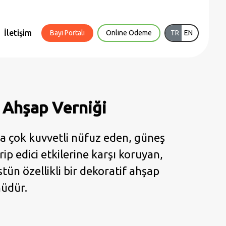
İletişim
Bayi Portalı
Online Ödeme
TR
EN
 Ahşap Verniği
aba çok kuvvetli nüfuz eden, güneş
ip edici etkilerine karşı koruyan,
ün özellikli bir dekoratif ahşap
üdür.