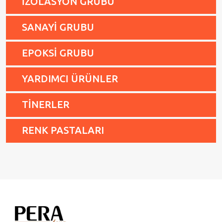
İZOLASYON GRUBU
SANAYİ GRUBU
EPOKSİ GRUBU
YARDIMCI ÜRÜNLER
TİNERLER
RENK PASTALARI