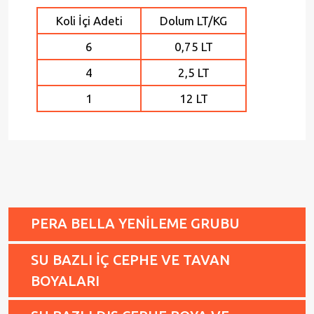
Koli İçi Adeti
Dolum LT/KG
6
0,75 LT
4
2,5 LT
1
12 LT
PERA BELLA YENİLEME GRUBU
SU BAZLI İÇ CEPHE VE TAVAN
BOYALARI